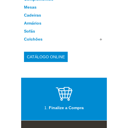
Mesas
Cadeiras
Armários
Sofás
Colchões
CATÁLOGO ONLINE
1.
Finalize a Compra