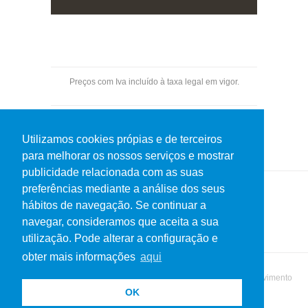
Preços com Iva incluído à taxa legal em vigor.
Pagamentos por transferência bancária.
Utilizamos cookies própias e de terceiros
para melhorar os nossos serviços e mostrar
publicidade relacionada com as suas
preferências mediante a análise dos seus
hábitos de navegação. Se continuar a
Política de Privacidade
Termos de uso
navegar, consideramos que aceita a sua
utilização. Pode alterar a configuração e
obter mais informações
aqui
© 2019 Netos do Martins. Todos os direitos reservados | Desenvolvimento
OK
MatrizActiva