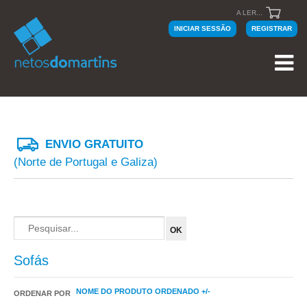
A LER...
INICIAR SESSÃO
REGISTRAR
ENVIO GRATUITO
(Norte de Portugal e Galiza)
Sofás
NOME DO PRODUTO ORDENADO +/-
ORDENAR POR