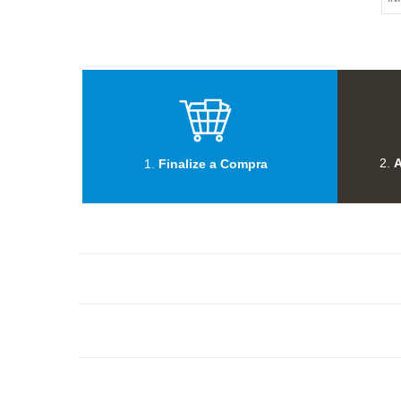
2.
A
1.
Finalize a Compra