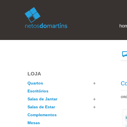
ho
LOJA
Co
Quartos
Escritórios
OR
Salas de Jantar
Salas de Estar
Complementos
Mesas