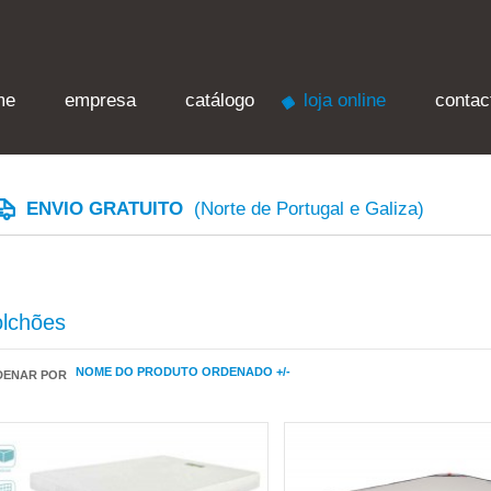
me
empresa
catálogo
loja online
contac
ENVIO GRATUITO
(Norte de Portugal e Galiza)
lchões
NOME DO PRODUTO ORDENADO +/-
DENAR POR