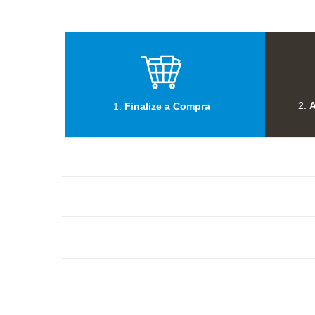
2.
A
1.
Finalize a Compra