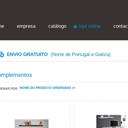
me
empresa
catálogo
loja online
contac
ENVIO GRATUITO
(Norte de Portugal e Galiza)
omplementos
NOME DO PRODUTO ORDENADO +/-
DENAR POR