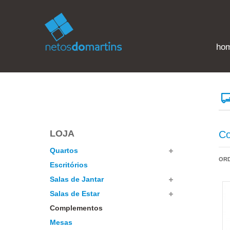
ho
LOJA
C
Quartos
OR
Escritórios
Salas de Jantar
Salas de Estar
Complementos
Mesas