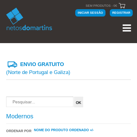
SEM PRODUTOS - 0€
INICIAR SESSÃO
REGISTRAR
ENVIO GRATUITO
(Norte de Portugal e Galiza)
Modernos
NOME DO PRODUTO ORDENADO +/-
ORDENAR POR