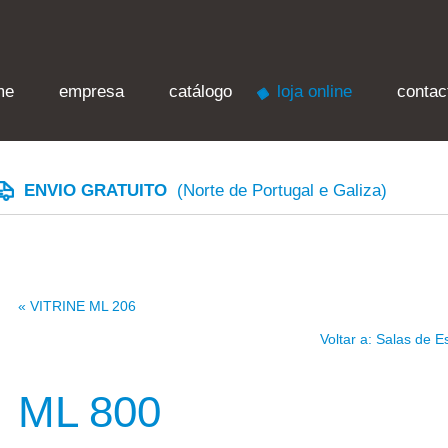
me
empresa
catálogo
loja online
contac
ENVIO GRATUITO
(Norte de Portugal e Galiza)
« VITRINE ML 206
Voltar a: Salas de E
ML 800