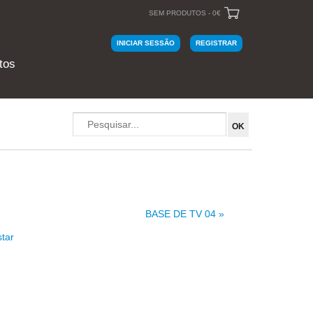
SEM PRODUTOS - 0€
INICIAR SESSÃO
REGISTRAR
tos
BASE DE TV 04 »
star