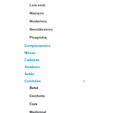
Low cost
Maciços
Modernos
Neoclássicos
Picapedra
Complementos
Mesas
Cadeiras
Armários
Sofás
Colchões
Bebé
Conforto
Core
Medicinal