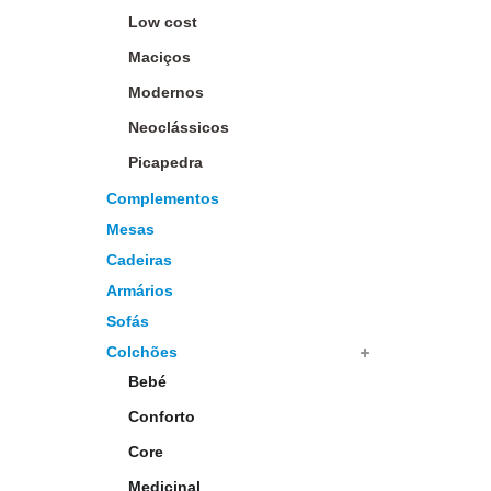
Low cost
Maciços
Modernos
Neoclássicos
Picapedra
Complementos
Mesas
Cadeiras
Armários
Sofás
Colchões
Bebé
Conforto
Core
Medicinal