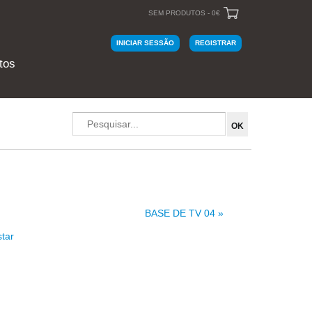
SEM PRODUTOS - 0€
INICIAR SESSÃO
REGISTRAR
tos
BASE DE TV 04 »
star