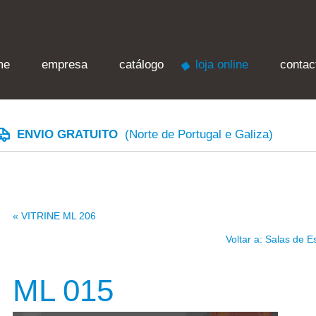
me
empresa
catálogo
loja online
contac
ENVIO GRATUITO
(Norte de Portugal e Galiza)
« VITRINE ML 206
Voltar a: Salas de E
ML 015