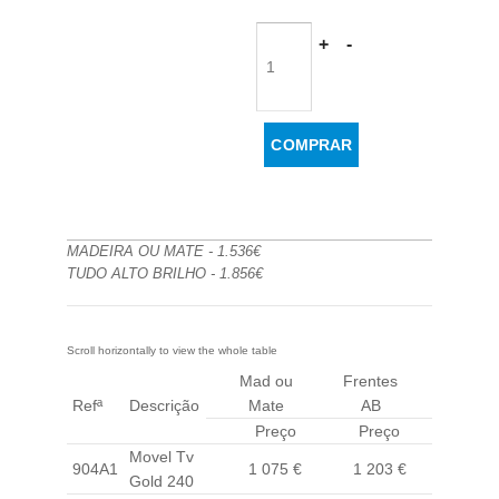
MADEIRA OU MATE - 1.536€
TUDO ALTO BRILHO - 1.856€
Mad ou
Frentes
Tudo
Refª
Descrição
Mate
AB
Brilho
Preço
Preço
Preç
Movel Tv
904A1
1 075 €
1 203 €
1 300
Gold 240