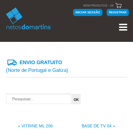
SEM PRODUTOS - 0€
INICIAR SESSÃO
REGISTRAR
ENVIO GRATUITO
(Norte de Portugal e Galiza)
« VITRINE ML 206
BASE DE TV 04 »