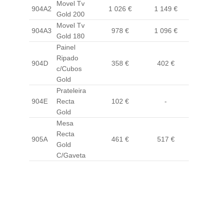
Movel Tv
904A2
1 026 €
1 149 €
1 241
Gold 200
Movel Tv
904A3
978 €
1 096 €
1 183
Gold 180
Painel
Ripado
904D
358 €
402 €
433 
c/Cubos
Gold
Prateleira
904E
Recta
102 €
-
123 
Gold
Mesa
Recta
905A
461 €
517 €
558 
Gold
C/Gaveta