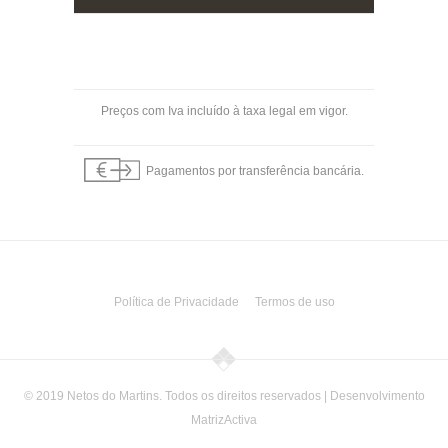
Preços com Iva incluído à taxa legal em vigor.
Pagamentos por transferência bancária.
Política de Privacidade
Termos de uso
© 2019 Netos do Martins. Todos os direitos reservados | Desenvolvimento
MatrizActiva