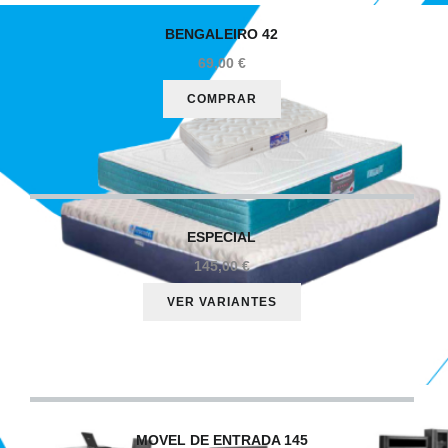
BENGALEIRO
42
69,00 €
ESPECIAL
145,00 €
Colchões para todos!
MOVEL
DE ENTRADA 145