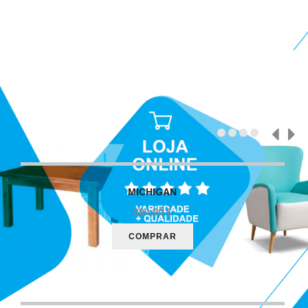
Sofás a bons preços!
ENVIO GRATUITO
(Norte de Portugal e Galiza)
MICHIGAN
990,00 €