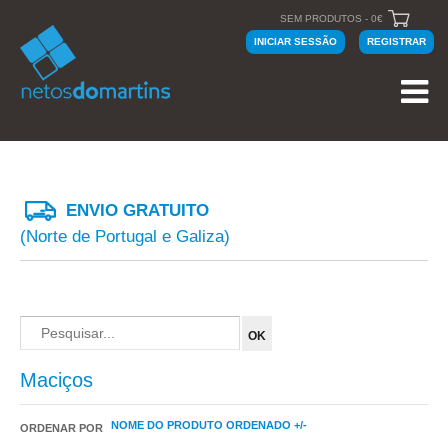
SEM PRODUTOS - 0€
INICIAR SESSÃO
REGISTRAR
ENVIO GRATUITO
(Norte de Portugal e Galiza)
Maciços
NOME DO PRODUTO ORDENADO +/-
ORDENAR POR