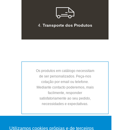
4.
Transporte dos Produtos
Os produtos em catálogo necessitam
de ser personalizados. Peça-nos
cotação por email ou telefone.
Mediante contacto poderemos, mais
facilmente, responder
satisfatoriamente ao seu pedido,
necessidades e expectativas.
Pagamentos por transferência bancária.
Utilizamos cookies própias e de terceiros