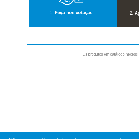
1.
Peça-nos cotação
2.
A
Os produtos em catálogo necessit
©