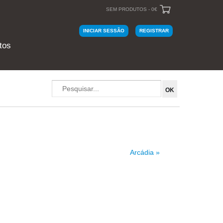
SEM PRODUTOS - 0€
INICIAR SESSÃO
REGISTRAR
tos
Arcádia »