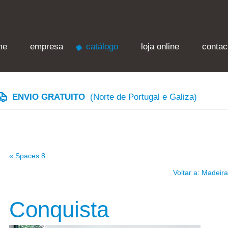
me
empresa
catálogo
loja online
contac
ENVIO GRATUITO
(Norte de Portugal e Galiza)
« Spaces 8
Voltar a: Madeira
Conquista