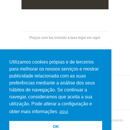
Preços com Iva incluído à taxa legal em vigor.
Pagamentos por transferência bancária.
Utilizamos cookies própias e de terceiros
para melhorar os nossos serviços e mostrar
publicidade relacionada com as suas
preferências mediante a análise dos seus
hábitos de navegação. Se continuar a
Política de Privacidade
Termos de uso
navegar, consideramos que aceita a sua
utilização. Pode alterar a configuração e
obter mais informações
aqui
© 2019 Netos do Martins. Todos os direitos reservados | Desenvolvimento
OK
MatrizActiva